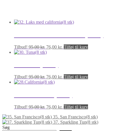
antal
Relaterede varer
32. Laks med california(8 stk)
Den
Den
Tilbud!
95,00
kr.
76,00
kr.
Tilføj til kurv
oprindelige
aktuelle
pris
pris
var:
er:
30. Tuna(8 stk)
95,00 kr..
76,00 kr..
Den
Den
Tilbud!
95,00
kr.
76,00
kr.
Tilføj til kurv
oprindelige
aktuelle
pris
pris
var:
er:
28.California(8 stk)
95,00 kr..
76,00 kr..
Den
Den
Tilbud!
95,00
kr.
76,00
kr.
Tilføj til kurv
oprindelige
aktuelle
35. San Francisco(8 stk)
pris
pris
37. Sparkling Tun(8 stk)
var:
er:
Søg
95,00 kr..
76,00 kr..