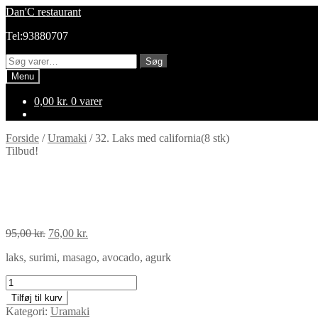
Spring
Spring
Dan'C restaurant
til
til
Tel:93880707
navigation
indhold
Søg
Søg
efter:
Menu
0,00
kr.
0 varer
Forside
/
Uramaki
/
32. Laks med california(8 stk)
Tilbud!
32. Laks med california(8 stk)
Den
Den
95,00
kr.
76,00
kr.
oprindelige
aktuelle
laks, surimi, masago, avocado, agurk
pris
pris
var:
er:
32.
95,00 kr..
76,00 kr..
Laks
Tilføj til kurv
med
Kategori:
Uramaki