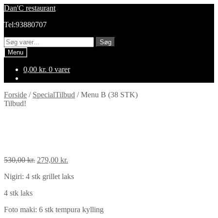
Spring
Spring
Dan'C restaurant
til
til
Tel:93880707
navigation
indhold
Søg
Søg
efter:
Menu
0,00
kr.
0 varer
Forside
/
SpecialTilbud
/
Menu B (38 STK)
Tilbud!
Menu B (38 STK)
Den
Den
530,00
kr.
279,00
kr.
oprindelige
aktuelle
Nigiri: 4 stk grillet laks
pris
pris
var:
er:
4 stk laks
530,00 kr..
279,00 kr..
Foto maki: 6 stk tempura kylling