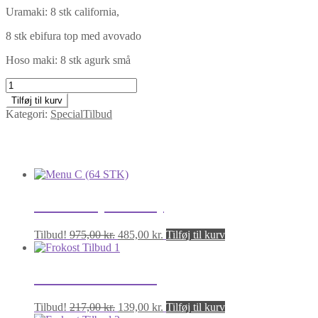
Uramaki: 8 stk california,
8 stk ebifura top med avovado
Hoso maki: 8 stk agurk små
Menu
B
Tilføj til kurv
(38
Kategori:
SpecialTilbud
STK)
antal
Relaterede varer
Menu C (64 STK)
Den
Den
Tilbud!
975,00
kr.
485,00
kr.
Tilføj til kurv
oprindelige
aktuelle
pris
pris
var:
er:
Frokost Tilbud 1
975,00 kr..
485,00 kr..
Den
Den
Tilbud!
217,00
kr.
139,00
kr.
Tilføj til kurv