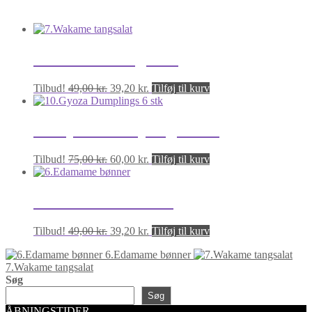
7.Wakame tangsalat
Den
Den
Tilbud!
49,00
kr.
39,20
kr.
Tilføj til kurv
oprindelige
aktuelle
pris
pris
var:
er:
10.Gyoza Dumplings 6 stk
49,00 kr..
39,20 kr..
Den
Den
Tilbud!
75,00
kr.
60,00
kr.
Tilføj til kurv
oprindelige
aktuelle
pris
pris
var:
er:
6.Edamame bønner
75,00 kr..
60,00 kr..
Den
Den
Tilbud!
49,00
kr.
39,20
kr.
Tilføj til kurv
oprindelige
aktuelle
6.Edamame bønner
pris
pris
7.Wakame tangsalat
var:
er:
Søg
49,00 kr..
39,20 kr..
Søg
ÅBNINGSTIDER