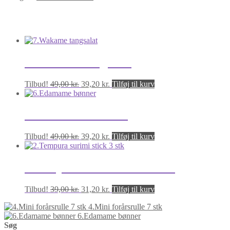
stk
antal
Relaterede varer
7.Wakame tangsalat
Den
Den
Tilbud!
49,00
kr.
39,20
kr.
Tilføj til kurv
oprindelige
aktuelle
pris
pris
var:
er:
6.Edamame bønner
49,00 kr..
39,20 kr..
Den
Den
Tilbud!
49,00
kr.
39,20
kr.
Tilføj til kurv
oprindelige
aktuelle
pris
pris
var:
er:
2.Tempura surimi stick 3 stk
49,00 kr..
39,20 kr..
Den
Den
Tilbud!
39,00
kr.
31,20
kr.
Tilføj til kurv
oprindelige
aktuelle
4.Mini forårsrulle 7 stk
pris
pris
6.Edamame bønner
var:
er:
Søg
39,00 kr..
31,20 kr..