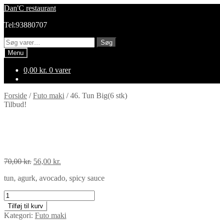
Spring
Spring
Dan'C restaurant
til
til
Tel:93880707
navigation
indhold
Søg
Søg
efter:
Menu
0,00
kr.
0 varer
Forside
/
Futo maki
/
46. Tun Big(6 stk)
Tilbud!
46. Tun Big(6 stk)
Den
Den
70,00
kr.
56,00
kr.
oprindelige
aktuelle
tun, agurk, avocado, spicy sauce
pris
pris
var:
er:
46.
70,00 kr..
56,00 kr..
Tun
Tilføj til kurv
Big(6
Kategori:
Futo maki