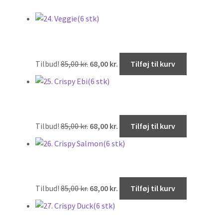
24. Veggie(6 stk)
Den
Den
Tilbud!
85,00
kr.
68,00
kr.
Tilføj til kurv
oprindelige
aktuelle
pris
pris
25. Crispy Ebi(6 stk)
var:
er:
85,00 kr..
68,00 kr..
Den
Den
Tilbud!
85,00
kr.
68,00
kr.
Tilføj til kurv
oprindelige
aktuelle
pris
pris
26. Crispy Salmon(6 stk)
var:
er:
85,00 kr..
68,00 kr..
Den
Den
Tilbud!
85,00
kr.
68,00
kr.
Tilføj til kurv
oprindelige
aktuelle
pris
pris
27. Crispy Duck(6 stk)
var:
er: