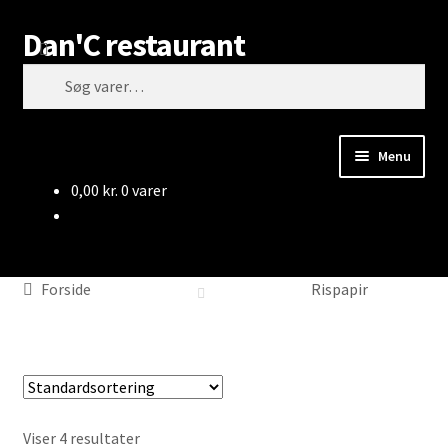
Dan'C restaurant
Spring
Spring
Søg
til
til
Søg
navigation
indhold
efter:
Menu
0,00
kr.
0 varer
Forside
Rispapir
Rispapir
Viser 4 resultater