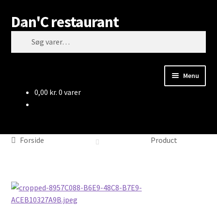
Dan'C restaurant
Spring
Spring
Søg
til
til
Søg
navigation
indhold
efter:
Menu
0,00
kr.
0 varer
Forside
Product
Product