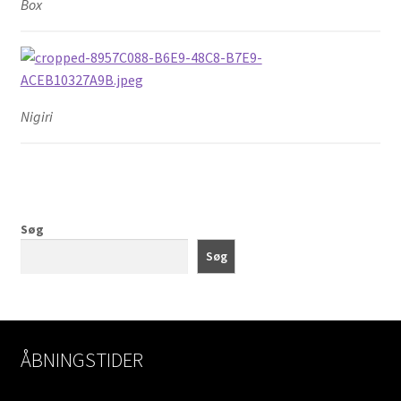
Box
Nigiri
Søg
Søg
ÅBNINGSTIDER