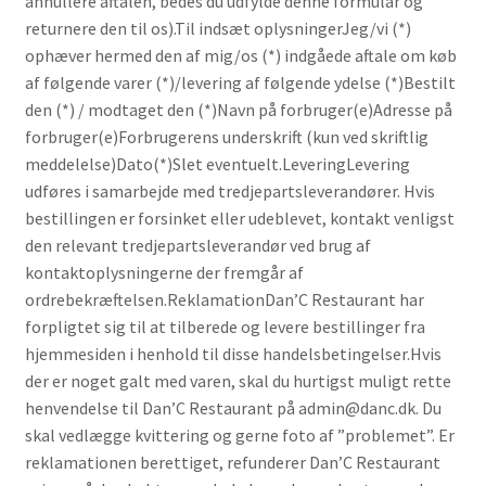
annullere aftalen, bedes du udfylde denne formular og
returnere den til os).Til indsæt oplysningerJeg/vi (*)
ophæver hermed den af mig/os (*) indgåede aftale om køb
af følgende varer (*)/levering af følgende ydelse (*)Bestilt
den (*) / modtaget den (*)Navn på forbruger(e)Adresse på
forbruger(e)Forbrugerens underskrift (kun ved skriftlig
meddelelse)Dato(*)Slet eventuelt.LeveringLevering
udføres i samarbejde med tredjepartsleverandører. Hvis
bestillingen er forsinket eller udeblevet, kontakt venligst
den relevant tredjepartsleverandør ved brug af
kontaktoplysningerne der fremgår af
ordrebekræftelsen.ReklamationDan’C Restaurant har
forpligtet sig til at tilberede og levere bestillinger fra
hjemmesiden i henhold til disse handelsbetingelser.Hvis
der er noget galt med varen, skal du hurtigst muligt rette
henvendelse til Dan’C Restaurant på admin@danc.dk. Du
skal vedlægge kvittering og gerne foto af ”problemet”. Er
reklamationen berettiget, refunderer Dan’C Restaurant