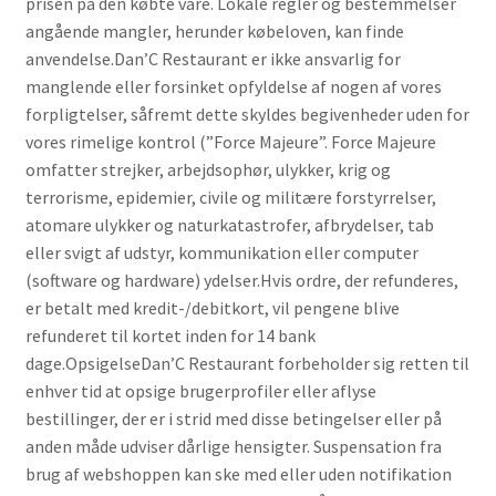
prisen på den købte vare. Lokale regler og bestemmelser
angående mangler, herunder købeloven, kan finde
anvendelse.Dan’C Restaurant er ikke ansvarlig for
manglende eller forsinket opfyldelse af nogen af vores
forpligtelser, såfremt dette skyldes begivenheder uden for
vores rimelige kontrol (”Force Majeure”. Force Majeure
omfatter strejker, arbejdsophør, ulykker, krig og
terrorisme, epidemier, civile og militære forstyrrelser,
atomare ulykker og naturkatastrofer, afbrydelser, tab
eller svigt af udstyr, kommunikation eller computer
(software og hardware) ydelser.Hvis ordre, der refunderes,
er betalt med kredit-/debitkort, vil pengene blive
refunderet til kortet inden for 14 bank
dage.OpsigelseDan’C Restaurant forbeholder sig retten til
enhver tid at opsige brugerprofiler eller aflyse
bestillinger, der er i strid med disse betingelser eller på
anden måde udviser dårlige hensigter. Suspensation fra
brug af webshoppen kan ske med eller uden notifikation