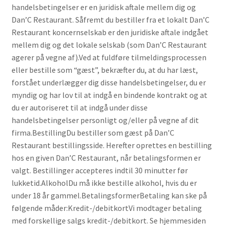
handelsbetingelser er en juridisk aftale mellem dig og
Dan’C Restaurant. Såfremt du bestiller fra et lokalt Dan’C
Restaurant koncernselskab er den juridiske aftale indgået
mellem dig og det lokale selskab (som Dan’C Restaurant
agerer på vegne af).Ved at fuldføre tilmeldingsprocessen
eller bestille som “gæst”, bekræfter du, at du har læst,
forstået underlægger dig disse handelsbetingelser, du er
myndig og har lov til at indgå en bindende kontrakt og at
du er autoriseret til at indgå under disse
handelsbetingelser personligt og/eller på vegne af dit
firma.BestillingDu bestiller som gæst på Dan’C
Restaurant bestillingsside. Herefter oprettes en bestilling
hos en given Dan’C Restaurant, når betalingsformen er
valgt. Bestillinger accepteres indtil 30 minutter før
lukketid.AlkoholDu må ikke bestille alkohol, hvis du er
under 18 år gammel.BetalingsformerBetaling kan ske på
følgende måder:Kredit-/debitkortVi modtager betaling
med forskellige salgs kredit-/debitkort. Se hjemmesiden