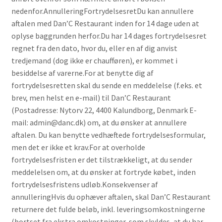
nedenfor.AnnulleringFortrydelsesretDu kan annullere
aftalen med Dan’C Restaurant inden for 14 dage uden at
oplyse baggrunden herfor.Du har 14 dages fortrydelsesret
regnet fra den dato, hvor du, eller en af dig anvist
tredjemand (dog ikke er chaufføren), er kommet i
besiddelse af varerne.For at benytte dig af
fortrydelsesretten skal du sende en meddelelse (f.eks. et
brev, men helst en e-mail) til Dan’C Restaurant
(Postadresse: Nytorv 22, 4400 Kalundborg, Denmark E-
mail: admin@danc.dk) om, at du ønsker at annullere
aftalen. Du kan benytte vedhæftede fortrydelsesformular,
men det er ikke et krav.For at overholde
fortrydelsesfristen er det tilstrækkeligt, at du sender
meddelelsen om, at du ønsker at fortryde købet, inden
fortrydelsesfristens udløb.Konsekvenser af
annulleringHvis du ophæver aftalen, skal Dan’C Restaurant
returnere det fulde beløb, inkl. leveringsomkostningerne
(bortset fra ekstra omkostninger, som skyldes, at du har