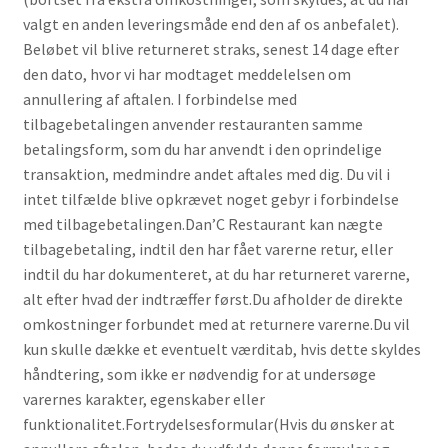
valgt en anden leveringsmåde end den af os anbefalet).
Beløbet vil blive returneret straks, senest 14 dage efter
den dato, hvor vi har modtaget meddelelsen om
annullering af aftalen. I forbindelse med
tilbagebetalingen anvender restauranten samme
betalingsform, som du har anvendt i den oprindelige
transaktion, medmindre andet aftales med dig. Du vil i
intet tilfælde blive opkrævet noget gebyr i forbindelse
med tilbagebetalingen.Dan’C Restaurant kan nægte
tilbagebetaling, indtil den har fået varerne retur, eller
indtil du har dokumenteret, at du har returneret varerne,
alt efter hvad der indtræffer først.Du afholder de direkte
omkostninger forbundet med at returnere varerne.Du vil
kun skulle dække et eventuelt værditab, hvis dette skyldes
håndtering, som ikke er nødvendig for at undersøge
varernes karakter, egenskaber eller
funktionalitet.Fortrydelsesformular(Hvis du ønsker at