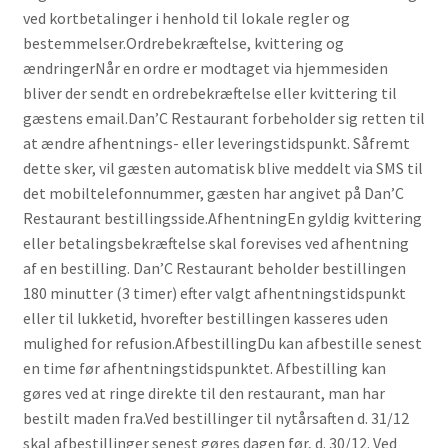
ved kortbetalinger i henhold til lokale regler og
bestemmelser.Ordrebekræftelse, kvittering og
ændringerNår en ordre er modtaget via hjemmesiden
bliver der sendt en ordrebekræftelse eller kvittering til
gæstens email.Dan’C Restaurant forbeholder sig retten til
at ændre afhentnings- eller leveringstidspunkt. Såfremt
dette sker, vil gæsten automatisk blive meddelt via SMS til
det mobiltelefonnummer, gæsten har angivet på Dan’C
Restaurant bestillingsside.AfhentningEn gyldig kvittering
eller betalingsbekræftelse skal forevises ved afhentning
af en bestilling. Dan’C Restaurant beholder bestillingen
180 minutter (3 timer) efter valgt afhentningstidspunkt
eller til lukketid, hvorefter bestillingen kasseres uden
mulighed for refusion.AfbestillingDu kan afbestille senest
en time før afhentningstidspunktet. Afbestilling kan
gøres ved at ringe direkte til den restaurant, man har
bestilt maden fra.Ved bestillinger til nytårsaften d. 31/12
skal afbestillinger senest gøres dagen før, d. 30/12. Ved