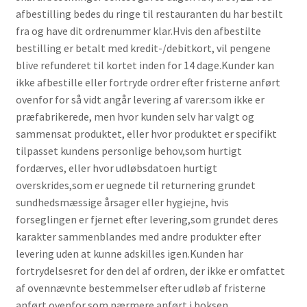
afbestilling bedes du ringe til restauranten du har bestilt
fra og have dit ordrenummer klar.Hvis den afbestilte
bestilling er betalt med kredit-/debitkort, vil pengene
blive refunderet til kortet inden for 14 dage.Kunder kan
ikke afbestille eller fortryde ordrer efter fristerne anført
ovenfor for så vidt angår levering af varer:som ikke er
præfabrikerede, men hvor kunden selv har valgt og
sammensat produktet, eller hvor produktet er specifikt
tilpasset kundens personlige behov,som hurtigt
fordærves, eller hvor udløbsdatoen hurtigt
overskrides,som er uegnede til returnering grundet
sundhedsmæssige årsager eller hygiejne, hvis
forseglingen er fjernet efter levering,som grundet deres
karakter sammenblandes med andre produkter efter
levering uden at kunne adskilles igen.Kunden har
fortrydelsesret for den del af ordren, der ikke er omfattet
af ovennævnte bestemmelser efter udløb af fristerne
anført ovenfor som nærmere anført i boksen