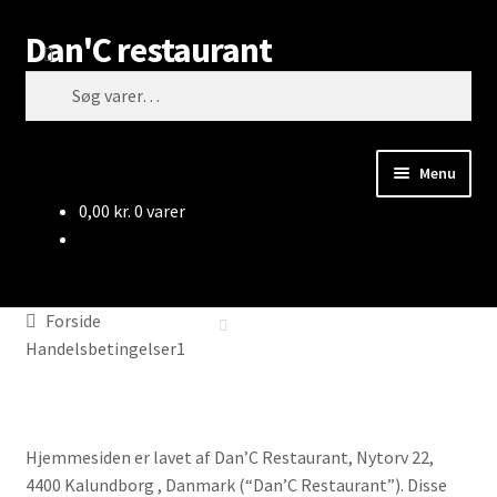
Dan'C restaurant
Spring
Spring
Søg
til
til
Søg
navigation
indhold
efter:
Menu
0,00
kr.
0 varer
Forside
Handelsbetingelser1
Handelsbetingelser1
Hjemmesiden er lavet af Dan’C Restaurant, Nytorv 22,
4400 Kalundborg , Danmark (“Dan’C Restaurant”). Disse