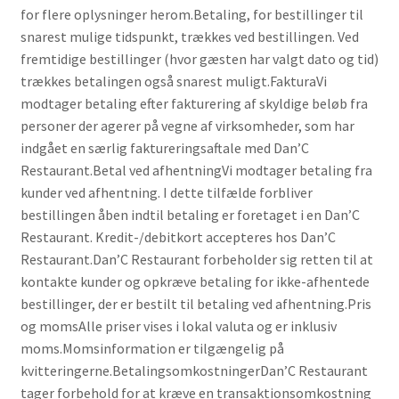
for flere oplysninger herom.Betaling, for bestillinger til
snarest mulige tidspunkt, trækkes ved bestillingen. Ved
fremtidige bestillinger (hvor gæsten har valgt dato og tid)
trækkes betalingen også snarest muligt.FakturaVi
modtager betaling efter fakturering af skyldige beløb fra
personer der agerer på vegne af virksomheder, som har
indgået en særlig faktureringsaftale med Dan’C
Restaurant.Betal ved afhentningVi modtager betaling fra
kunder ved afhentning. I dette tilfælde forbliver
bestillingen åben indtil betaling er foretaget i en Dan’C
Restaurant. Kredit-/debitkort accepteres hos Dan’C
Restaurant.Dan’C Restaurant forbeholder sig retten til at
kontakte kunder og opkræve betaling for ikke-afhentede
bestillinger, der er bestilt til betaling ved afhentning.Pris
og momsAlle priser vises i lokal valuta og er inklusiv
moms.Momsinformation er tilgængelig på
kvitteringerne.BetalingsomkostningerDan’C Restaurant
tager forbehold for at kræve en transaktionsomkostning