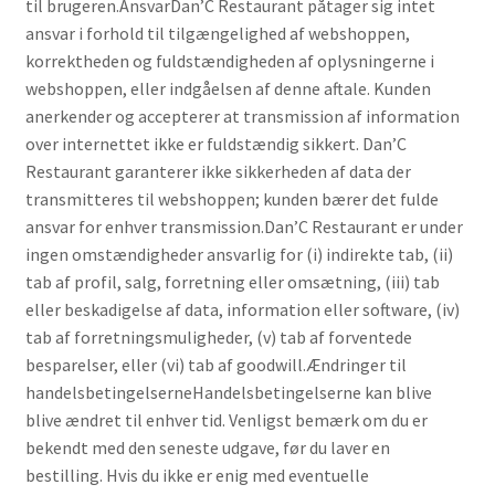
til brugeren.AnsvarDan’C Restaurant påtager sig intet
ansvar i forhold til tilgængelighed af webshoppen,
korrektheden og fuldstændigheden af oplysningerne i
webshoppen, eller indgåelsen af denne aftale. Kunden
anerkender og accepterer at transmission af information
over internettet ikke er fuldstændig sikkert. Dan’C
Restaurant garanterer ikke sikkerheden af data der
transmitteres til webshoppen; kunden bærer det fulde
ansvar for enhver transmission.Dan’C Restaurant er under
ingen omstændigheder ansvarlig for (i) indirekte tab, (ii)
tab af profil, salg, forretning eller omsætning, (iii) tab
eller beskadigelse af data, information eller software, (iv)
tab af forretningsmuligheder, (v) tab af forventede
besparelser, eller (vi) tab af goodwill.Ændringer til
handelsbetingelserneHandelsbetingelserne kan blive
blive ændret til enhver tid. Venligst bemærk om du er
bekendt med den seneste udgave, før du laver en
bestilling. Hvis du ikke er enig med eventuelle