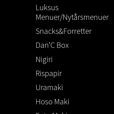
Luksus
Menuer/Nytårsmenuer
Snacks&Forretter
Dan’C Box
Nigiri
Rispapir
Uramaki
Hoso Maki