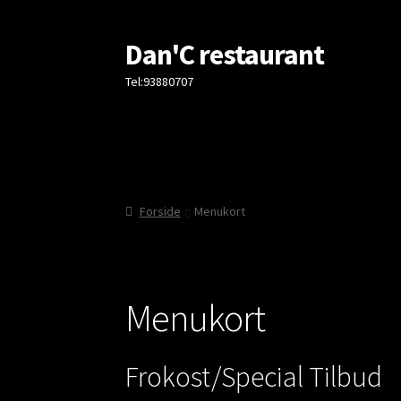
Dan'C restaurant
Spring
Spring
til
til
Tel:93880707
navigation
indhold
Forside
Menukort
Menukort
Frokost/Special Tilbud