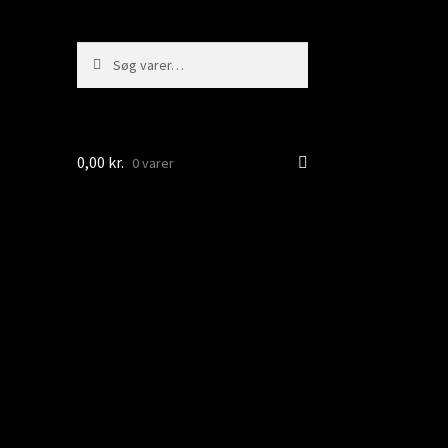
Søg
Søg
efter:
0,00
kr.
0 varer